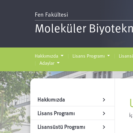
Fen Fakültesi
Moleküler Biyotekn
Hakkımızda
Lisans Programı
Lisans
Adaylar
Hakkımızda
chevron_right
Lisans Programı
chevron_right
İç
Lisansüstü Programı
chevron_right