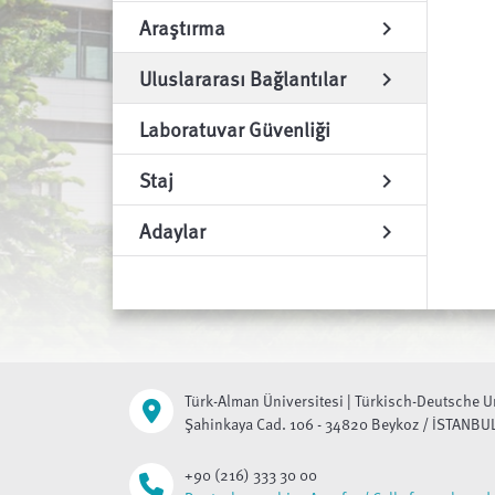
Araştırma
chevron_right
Uluslararası Bağlantılar
chevron_right
Laboratuvar Güvenliği
Staj
chevron_right
Adaylar
chevron_right
Türk-Alman Üniversitesi | Türkisch-Deutsche U
Şahinkaya Cad. 106 - 34820 Beykoz / İSTANBU
+90 (216) 333 30 00