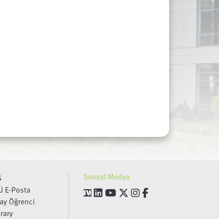
Sosyal Medya
S
Ü E-Posta
ay Öğrenci
brary