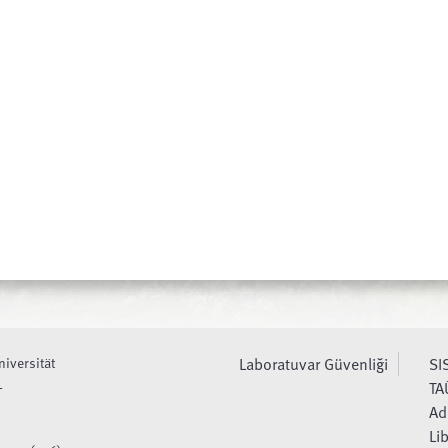
niversität
Laboratuvar Güvenliği
SI
L
TA
Ad
Li