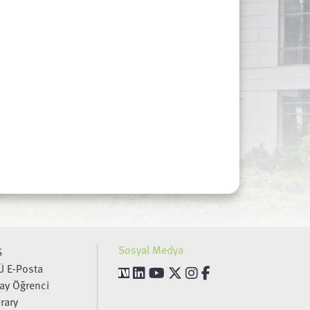
Sosyal Medya
S
Ü E-Posta
ay Öğrenci
brary