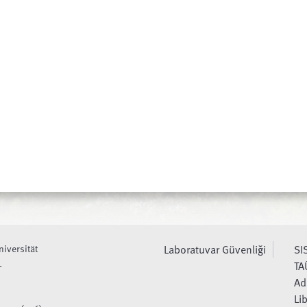
niversität
Laboratuvar Güvenliği
SI
L
TA
Ad
Li