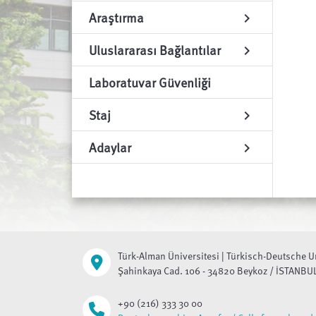
Araştırma
chevron_right
Uluslararası Bağlantılar
chevron_right
Laboratuvar Güvenliği
Staj
chevron_right
Adaylar
chevron_right
Türk-Alman Üniversitesi | Türkisch-Deutsche U
Şahinkaya Cad. 106 - 34820 Beykoz / İSTANBU
+90 (216) 333 30 00