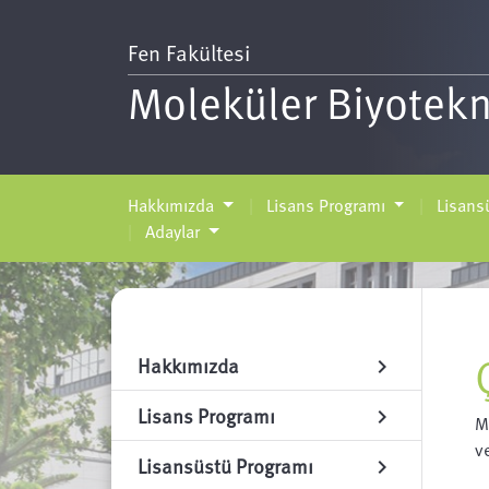
Fen Fakültesi
Moleküler Biyotekn
Hakkımızda
Lisans Programı
Lisans
Adaylar
Hakkımızda
chevron_right
Lisans Programı
chevron_right
M
v
Lisansüstü Programı
chevron_right