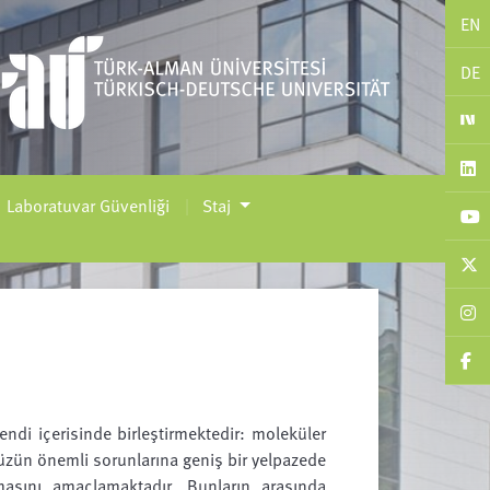
EN
DE
Laboratuvar Güvenliği
Staj
ndi içerisinde birleştirmektedir: moleküler
zün önemli sorunlarına geniş bir yelpazede
asını amaçlamaktadır. Bunların arasında