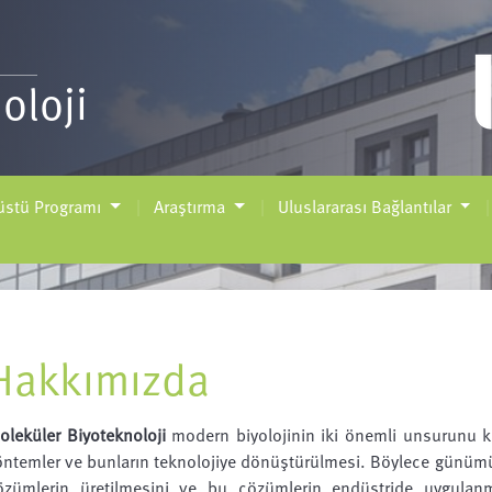
oloji
üstü Programı
Araştırma
Uluslararası Bağlantılar
Hakkımızda
ole
küler Biyoteknoloji
modern biyolojinin iki önemli unsurunu ke
öntemler ve bunların teknolojiye dönüştürülmesi. Böylece günümü
özümlerin üretilmesini ve bu çözümlerin endüstride uygulanm