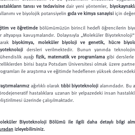
astalıkların tanısı ve tedavisine
dair yeni yöntemler,
biyokaynakla
ullanımı ve biyolojik potansiyelin
gıda ve kimya sanayisi
için değer
ğitim ve öğretimde
bölümümüzün birincil hedefi öğrencilerin biy
ir altyapıya kavuşmalarıdır. Dolayısıyla „Moleküler Biyoteknoloji
larak
biyokimya, moleküler biyoloji ve genetik, hücre biyolo
iyoteknoloji
dersleri verilmektedir. Bunun yanında teknolojin
ühendislik ayağı
fizik, matematik ve programlama
gibi derslerle
zelliklerden birisi başta Potsdam Üniversitesi olmak üzere partner
rogramları ile araştırma ve eğitimde hedeflenen yüksek derecedeki
raştırmalarımız
ağırlıklı olarak
tıbbi biyoteknoloji
alanındadır. Bu a
örodejeneratif hastalıklara uzanan bir yelpazedeki insan hastalık
liştirilmesi üzerinde çalışılmaktadır.
oleküler Biyoteknoloji Bölümü ile ilgili daha detaylı bilgi a
uradan
izleyebilirsiniz.