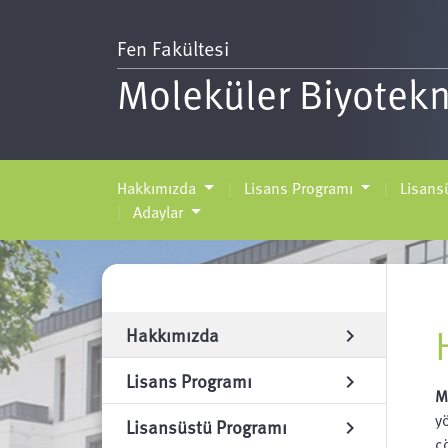
Fen Fakültesi
Moleküler Biyotekn
Hakkımızda
Lisans Programı
Lisans
Adaylar
Hakkımızda
chevron_right
Lisans Programı
chevron_right
M
y
Lisansüstü Programı
chevron_right
ç