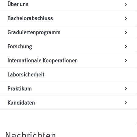
Über uns
chevron_right
Bachelorabschluss
chevron_right
Graduiertenprogramm
chevron_right
Forschung
chevron_right
Internationale Kooperationen
chevron_right
Laborsicherheit
Praktikum
chevron_right
Kandidaten
chevron_right
Nachrichten