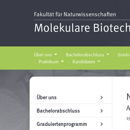
Fakultät für Naturwissenschaften
Molekulare Biotec
Über uns
Bachelorabschluss
Gradu
Praktikum
Kandidaten
Über uns
chevron_right
A
Bachelorabschluss
chevron_right
1
Graduiertenprogramm
chevron_right