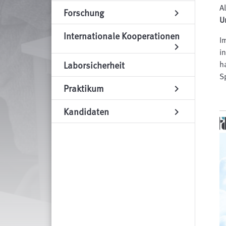
A
Forschung
chevron_right
U
Internationale Kooperationen
I
chevron_right
i
Laborsicherheit
h
S
Praktikum
chevron_right
Kandidaten
chevron_right